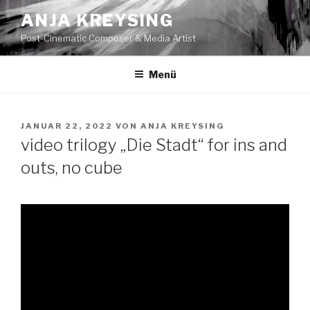
Zum
ANJA KREYSING
Inhalt
Post-Cinematic Composer & Media Artist
springen
Menü
VERÖFFENTLICHT
JANUAR 22, 2022
VON
ANJA KREYSING
AM
video trilogy „Die Stadt“ for ins and
outs, no cube