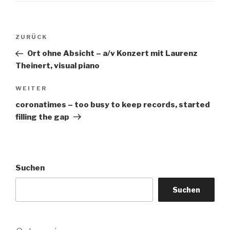
Beitragsnavigation
Vorheriger
ZURÜCK
Beitrag
Ort ohne Absicht – a/v Konzert mit Laurenz
Theinert, visual piano
Nächster
WEITER
Beitrag
coronatimes – too busy to keep records, started
filling the gap
Suchen
Suchen